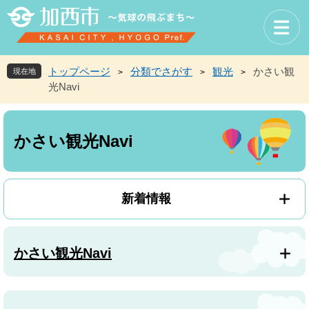
ペ
メ
ー
ニ
ジ
ュ
の
ー
先
を
トップページ
分類でさがす
観光
かさい観
現在地
>
>
>
頭
飛
光Navi
で
ば
す
し
本
。
て
文
本
かさい観光Navi
文
へ
新着情報
かさい観光Navi