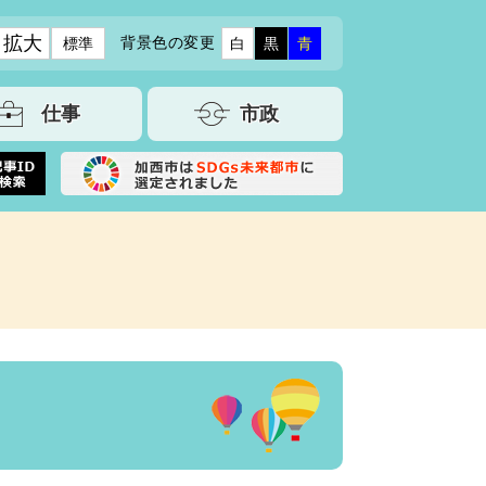
拡大
背景色の変更
標準
白
黒
青
仕事
市政