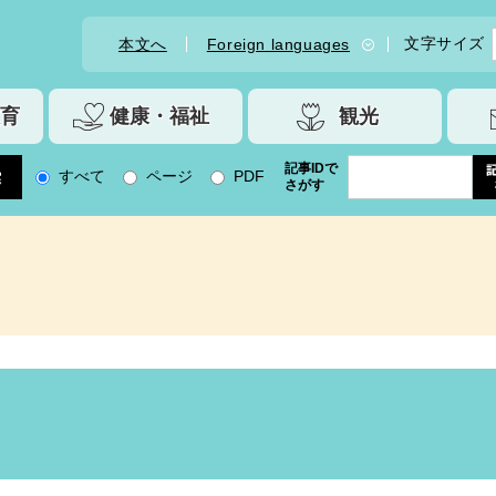
文字サイズ
本文へ
Foreign languages
育
健康・福祉
観光
記事IDで
すべて
ページ
PDF
さがす