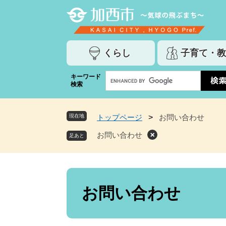
ペ
メ
ー
ニ
ジ
ュ
の
ー
くらし
子育て・教
先
を
頭
飛
G
キーワード
で
ば
検索
o
す
し
o
。
て
g
本
現在地
トップページ
>
お問い合わせ
l
文
e
お問い合わせ
へ
カ
ス
タ
ム
本
検
文
お問い合わせ
索