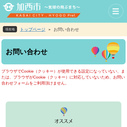
ペ
メ
ー
ニ
ジ
ュ
の
ー
先
を
トップページ
お問い合わせ
現在地
>
頭
飛
で
ば
本
す
し
文
お問い合わせ
。
て
本
文
へ
ブラウザでCookie（クッキー）が使用できる設定になっていない、ま
たは、ブラウザがCookie（クッキー）に対応していないため、お問い
合わせフォームをご利用頂けません。