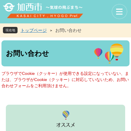
ペ
メ
ー
ニ
ジ
ュ
の
ー
先
を
トップページ
お問い合わせ
現在地
>
頭
飛
で
ば
本
す
し
文
お問い合わせ
。
て
本
文
へ
ブラウザでCookie（クッキー）が使用できる設定になっていない、ま
たは、ブラウザがCookie（クッキー）に対応していないため、お問い
合わせフォームをご利用頂けません。