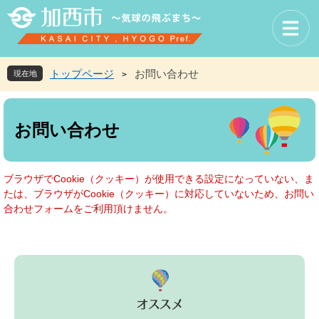
ペ
メ
ー
ニ
ジ
ュ
の
ー
先
を
トップページ
お問い合わせ
現在地
>
頭
飛
で
ば
本
す
し
文
お問い合わせ
。
て
本
文
へ
ブラウザでCookie（クッキー）が使用できる設定になっていない、ま
たは、ブラウザがCookie（クッキー）に対応していないため、お問い
合わせフォームをご利用頂けません。