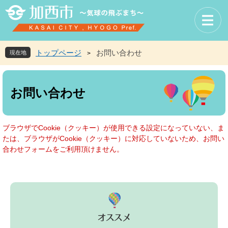
ペ
メ
ー
ニ
ジ
ュ
の
ー
先
を
トップページ
お問い合わせ
現在地
>
頭
飛
で
ば
本
す
し
文
お問い合わせ
。
て
本
文
へ
ブラウザでCookie（クッキー）が使用できる設定になっていない、ま
たは、ブラウザがCookie（クッキー）に対応していないため、お問い
合わせフォームをご利用頂けません。