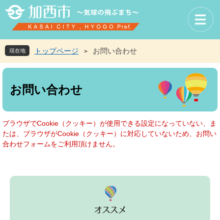
ペ
メ
ー
ニ
ジ
ュ
の
ー
先
を
トップページ
お問い合わせ
現在地
>
頭
飛
で
ば
本
す
し
文
お問い合わせ
。
て
本
文
へ
ブラウザでCookie（クッキー）が使用できる設定になっていない、ま
たは、ブラウザがCookie（クッキー）に対応していないため、お問い
合わせフォームをご利用頂けません。