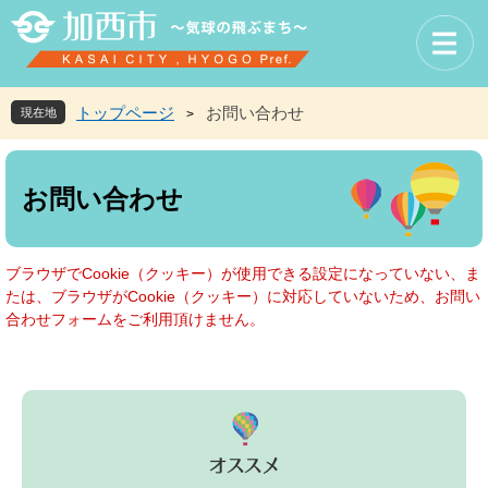
ペ
メ
ー
ニ
ジ
ュ
の
ー
先
を
トップページ
お問い合わせ
現在地
>
頭
飛
で
ば
本
す
し
文
お問い合わせ
。
て
本
文
へ
ブラウザでCookie（クッキー）が使用できる設定になっていない、ま
たは、ブラウザがCookie（クッキー）に対応していないため、お問い
合わせフォームをご利用頂けません。