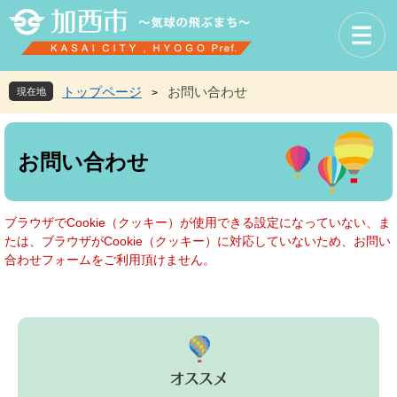
ペ
メ
ー
ニ
ジ
ュ
の
ー
先
を
トップページ
お問い合わせ
現在地
>
頭
飛
で
ば
本
す
し
文
お問い合わせ
。
て
本
文
へ
ブラウザでCookie（クッキー）が使用できる設定になっていない、ま
たは、ブラウザがCookie（クッキー）に対応していないため、お問い
合わせフォームをご利用頂けません。