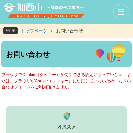
ペ
メ
ー
ニ
ジ
ュ
の
ー
先
を
トップページ
お問い合わせ
現在地
>
頭
飛
で
ば
本
す
し
文
お問い合わせ
。
て
本
文
へ
ブラウザでCookie（クッキー）が使用できる設定になっていない、ま
たは、ブラウザがCookie（クッキー）に対応していないため、お問い
合わせフォームをご利用頂けません。