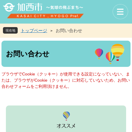
ペ
メ
ー
ニ
ジ
ュ
の
ー
先
を
トップページ
お問い合わせ
現在地
>
頭
飛
で
ば
本
す
し
文
お問い合わせ
。
て
本
文
へ
ブラウザでCookie（クッキー）が使用できる設定になっていない、ま
たは、ブラウザがCookie（クッキー）に対応していないため、お問い
合わせフォームをご利用頂けません。