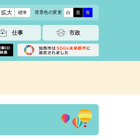
拡大
背景色の変更
標準
白
黒
青
仕事
市政