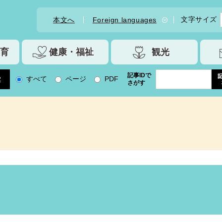
文字サイズ
本文へ
Foreign languages
育
健康・福祉
観光
記事IDで
すべて
ページ
PDF
さがす