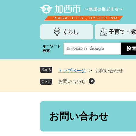
ペ
メ
ー
ニ
ジ
ュ
の
ー
くらし
子育て・教
先
を
頭
飛
G
キーワード
で
ば
検索
o
す
し
o
。
て
g
本
現在地
トップページ
>
お問い合わせ
l
文
e
お問い合わせ
へ
カ
ス
タ
ム
本
検
文
お問い合わせ
索