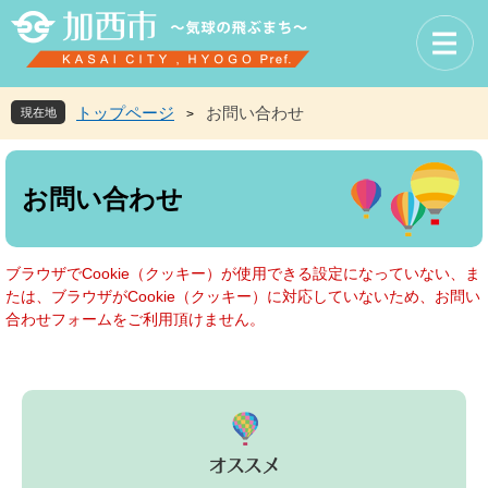
ペ
メ
ー
ニ
ジ
ュ
の
ー
先
を
トップページ
お問い合わせ
現在地
>
頭
飛
で
ば
本
す
し
文
お問い合わせ
。
て
本
文
へ
ブラウザでCookie（クッキー）が使用できる設定になっていない、ま
たは、ブラウザがCookie（クッキー）に対応していないため、お問い
合わせフォームをご利用頂けません。