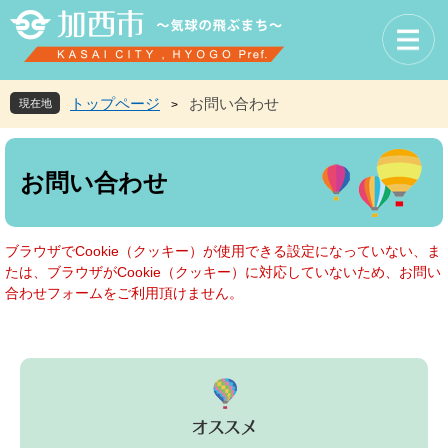
ペ
メ
ー
ニ
ジ
ュ
の
ー
先
を
トップページ
お問い合わせ
現在地
>
頭
飛
で
ば
本
す
し
文
お問い合わせ
。
て
本
文
へ
ブラウザでCookie（クッキー）が使用できる設定になっていない、ま
たは、ブラウザがCookie（クッキー）に対応していないため、お問い
合わせフォームをご利用頂けません。