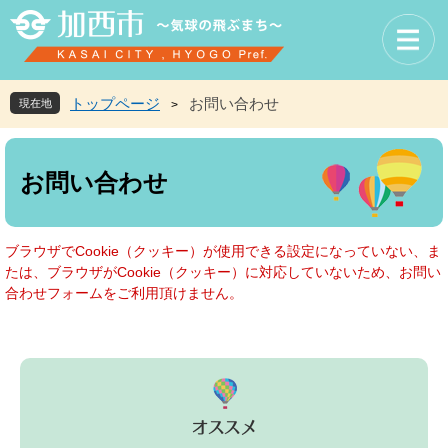
ペ
メ
ー
ニ
ジ
ュ
の
ー
先
を
トップページ
お問い合わせ
現在地
>
頭
飛
で
ば
本
す
し
文
お問い合わせ
。
て
本
文
へ
ブラウザでCookie（クッキー）が使用できる設定になっていない、ま
たは、ブラウザがCookie（クッキー）に対応していないため、お問い
合わせフォームをご利用頂けません。