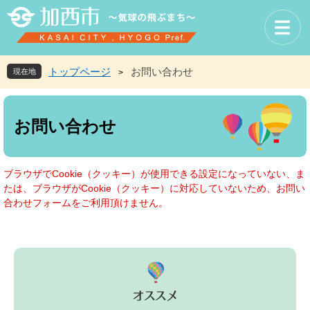
ペ
メ
ー
ニ
ジ
ュ
の
ー
先
を
トップページ
お問い合わせ
現在地
>
頭
飛
で
ば
本
す
し
文
お問い合わせ
。
て
本
文
へ
ブラウザでCookie（クッキー）が使用できる設定になっていない、ま
たは、ブラウザがCookie（クッキー）に対応していないため、お問い
合わせフォームをご利用頂けません。