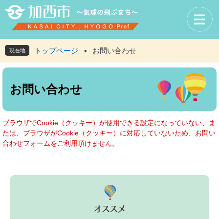
ペ
メ
ー
ニ
ジ
ュ
の
ー
先
を
トップページ
お問い合わせ
現在地
>
頭
飛
で
ば
本
す
し
文
お問い合わせ
。
て
本
文
へ
ブラウザでCookie（クッキー）が使用できる設定になっていない、ま
たは、ブラウザがCookie（クッキー）に対応していないため、お問い
合わせフォームをご利用頂けません。