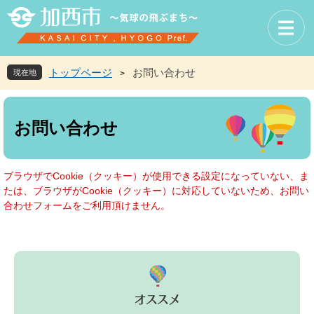
ペ
メ
ー
ニ
ジ
ュ
の
ー
先
を
トップページ
お問い合わせ
現在地
>
頭
飛
で
ば
本
す
し
文
お問い合わせ
。
て
本
文
へ
ブラウザでCookie（クッキー）が使用できる設定になっていない、ま
たは、ブラウザがCookie（クッキー）に対応していないため、お問い
合わせフォームをご利用頂けません。