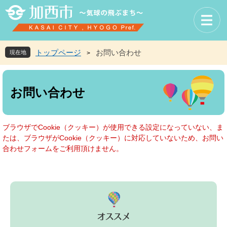
ペ
メ
ー
ニ
ジ
ュ
の
ー
先
を
トップページ
お問い合わせ
現在地
>
頭
飛
で
ば
本
す
し
文
お問い合わせ
。
て
本
文
へ
ブラウザでCookie（クッキー）が使用できる設定になっていない、ま
たは、ブラウザがCookie（クッキー）に対応していないため、お問い
合わせフォームをご利用頂けません。