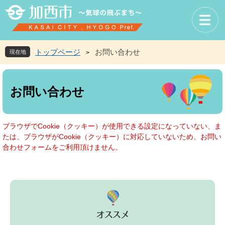
ペ
メ
ー
ニ
ジ
ュ
の
ー
先
を
トップページ
お問い合わせ
現在地
>
頭
飛
で
ば
本
す
し
文
お問い合わせ
。
て
本
文
へ
ブラウザでCookie（クッキー）が使用できる設定になっていない、ま
たは、ブラウザがCookie（クッキー）に対応していないため、お問い
合わせフォームをご利用頂けません。