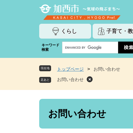
ペ
メ
ー
ニ
ジ
ュ
の
ー
くらし
子育て・教
先
を
頭
飛
G
キーワード
で
ば
検索
o
す
し
o
。
て
g
本
現在地
トップページ
>
お問い合わせ
l
文
e
お問い合わせ
へ
カ
ス
タ
ム
本
検
文
お問い合わせ
索