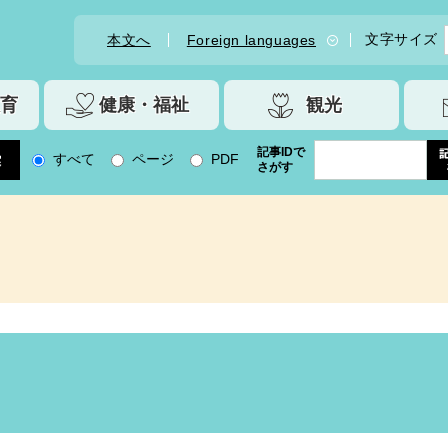
文字サイズ
本文へ
Foreign languages
育
健康・福祉
観光
記事IDで
すべて
ページ
PDF
さがす