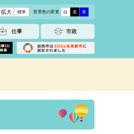
拡大
背景色の変更
標準
白
黒
青
仕事
市政