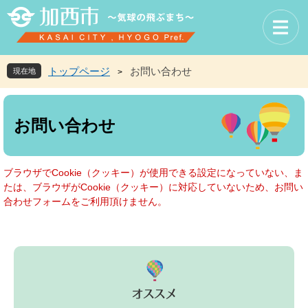
ペ
メ
ー
ニ
ジ
ュ
の
ー
先
を
トップページ
お問い合わせ
現在地
>
頭
飛
で
ば
本
す
し
文
お問い合わせ
。
て
本
文
へ
ブラウザでCookie（クッキー）が使用できる設定になっていない、ま
たは、ブラウザがCookie（クッキー）に対応していないため、お問い
合わせフォームをご利用頂けません。