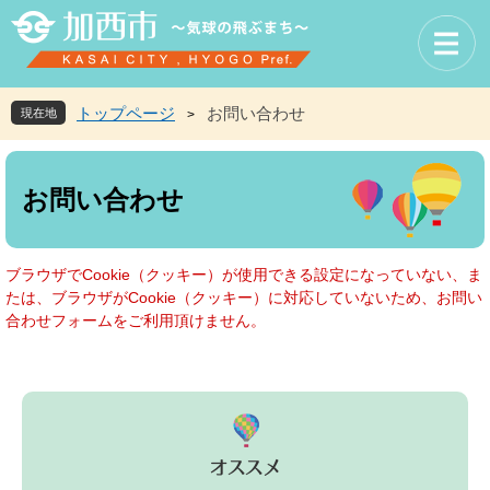
ペ
メ
ー
ニ
ジ
ュ
の
ー
先
を
トップページ
お問い合わせ
現在地
>
頭
飛
で
ば
本
す
し
文
お問い合わせ
。
て
本
文
へ
ブラウザでCookie（クッキー）が使用できる設定になっていない、ま
たは、ブラウザがCookie（クッキー）に対応していないため、お問い
合わせフォームをご利用頂けません。