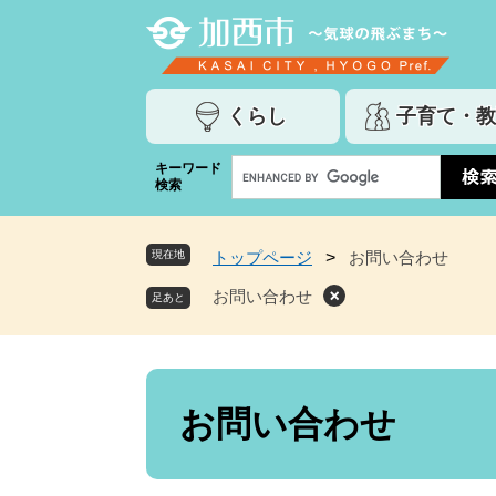
ペ
メ
ー
ニ
ジ
ュ
の
ー
くらし
子育て・教
先
を
頭
飛
G
キーワード
で
ば
検索
o
す
し
o
。
て
g
本
現在地
トップページ
>
お問い合わせ
l
文
e
お問い合わせ
へ
カ
ス
タ
ム
本
検
文
お問い合わせ
索