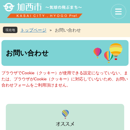
ペ
メ
ー
ニ
ジ
ュ
の
ー
先
を
トップページ
お問い合わせ
現在地
>
頭
飛
で
ば
本
す
し
文
お問い合わせ
。
て
本
文
へ
ブラウザでCookie（クッキー）が使用できる設定になっていない、ま
たは、ブラウザがCookie（クッキー）に対応していないため、お問い
合わせフォームをご利用頂けません。