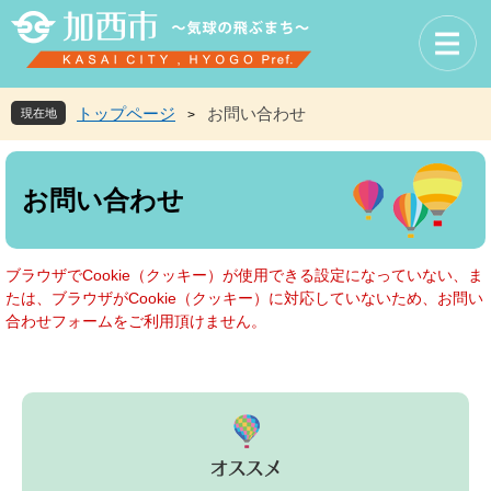
ペ
メ
ー
ニ
ジ
ュ
の
ー
先
を
トップページ
お問い合わせ
現在地
>
頭
飛
で
ば
本
す
し
文
お問い合わせ
。
て
本
文
へ
ブラウザでCookie（クッキー）が使用できる設定になっていない、ま
たは、ブラウザがCookie（クッキー）に対応していないため、お問い
合わせフォームをご利用頂けません。