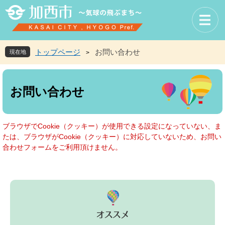
ペ
メ
ー
ニ
ジ
ュ
の
ー
先
を
トップページ
お問い合わせ
現在地
>
頭
飛
で
ば
本
す
し
文
お問い合わせ
。
て
本
文
へ
ブラウザでCookie（クッキー）が使用できる設定になっていない、ま
たは、ブラウザがCookie（クッキー）に対応していないため、お問い
合わせフォームをご利用頂けません。