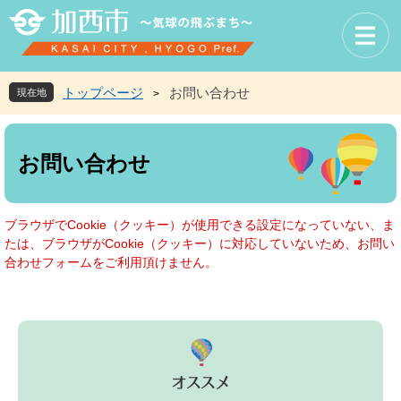
ペ
メ
ー
ニ
ジ
ュ
の
ー
先
を
トップページ
お問い合わせ
現在地
>
頭
飛
で
ば
本
す
し
文
お問い合わせ
。
て
本
文
へ
ブラウザでCookie（クッキー）が使用できる設定になっていない、ま
たは、ブラウザがCookie（クッキー）に対応していないため、お問い
合わせフォームをご利用頂けません。