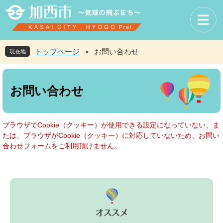
ペ
メ
ー
ニ
ジ
ュ
の
ー
先
を
トップページ
お問い合わせ
現在地
>
頭
飛
で
ば
本
す
し
文
お問い合わせ
。
て
本
文
へ
ブラウザでCookie（クッキー）が使用できる設定になっていない、ま
たは、ブラウザがCookie（クッキー）に対応していないため、お問い
合わせフォームをご利用頂けません。