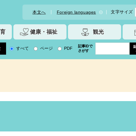
文字サイズ
本文へ
Foreign languages
育
健康・福祉
観光
記事IDで
すべて
ページ
PDF
さがす