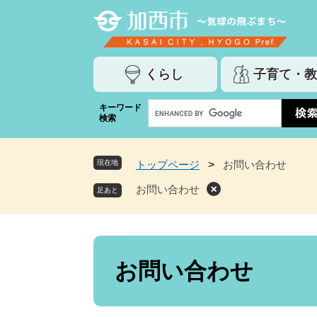
ペ
メ
ー
ニ
ジ
ュ
の
ー
くらし
子育て・教
先
を
頭
飛
G
キーワード
で
ば
検索
o
す
し
o
。
て
g
本
現在地
トップページ
>
お問い合わせ
l
文
e
お問い合わせ
へ
カ
ス
タ
ム
本
検
文
お問い合わせ
索