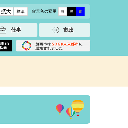
拡大
背景色の変更
標準
白
黒
青
仕事
市政