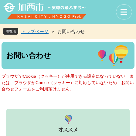
ペ
メ
ー
ニ
ジ
ュ
の
ー
先
を
トップページ
お問い合わせ
現在地
>
頭
飛
で
ば
本
す
し
文
お問い合わせ
。
て
本
文
へ
ブラウザでCookie（クッキー）が使用できる設定になっていない、ま
たは、ブラウザがCookie（クッキー）に対応していないため、お問い
合わせフォームをご利用頂けません。