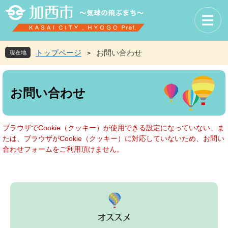
ペ
メ
ー
ニ
ジ
ュ
の
ー
先
を
トップページ
お問い合わせ
現在地
>
頭
飛
で
ば
本
す
し
文
お問い合わせ
。
て
本
文
へ
ブラウザでCookie（クッキー）が使用できる設定になっていない、ま
たは、ブラウザがCookie（クッキー）に対応していないため、お問い
合わせフォームをご利用頂けません。