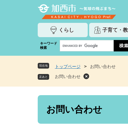
ペ
メ
ー
ニ
ジ
ュ
の
ー
くらし
子育て・教
先
を
頭
飛
G
キーワード
で
ば
検索
o
す
し
o
。
て
g
本
現在地
トップページ
>
お問い合わせ
l
文
e
お問い合わせ
へ
カ
ス
タ
ム
本
検
文
お問い合わせ
索