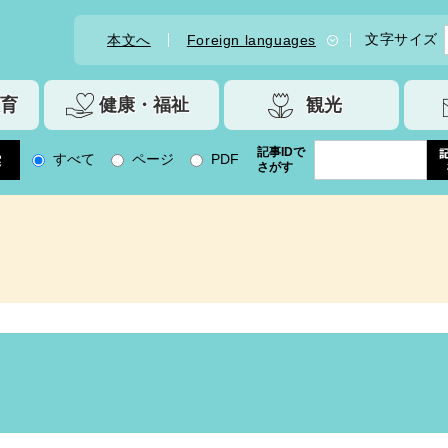
文字サイズ
本文へ
Foreign languages
育
健康・福祉
観光
記事IDで
すべて
ページ
PDF
さがす