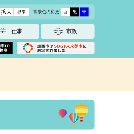
拡大
背景色の変更
標準
白
黒
青
仕事
市政