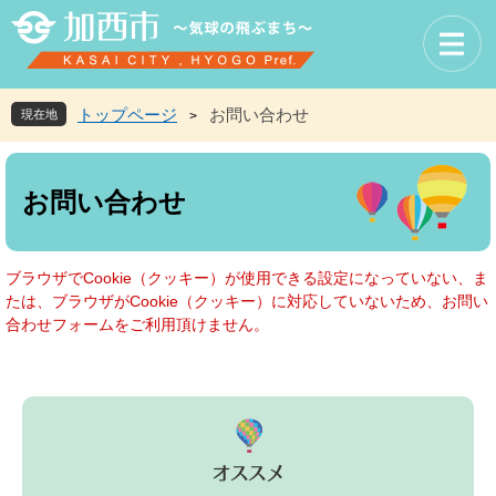
ペ
メ
ー
ニ
ジ
ュ
の
ー
先
を
トップページ
お問い合わせ
現在地
>
頭
飛
で
ば
本
す
し
文
お問い合わせ
。
て
本
文
へ
ブラウザでCookie（クッキー）が使用できる設定になっていない、ま
たは、ブラウザがCookie（クッキー）に対応していないため、お問い
合わせフォームをご利用頂けません。