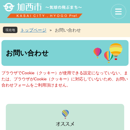
ペ
メ
ー
ニ
ジ
ュ
の
ー
先
を
トップページ
お問い合わせ
現在地
>
頭
飛
で
ば
本
す
し
文
お問い合わせ
。
て
本
文
へ
ブラウザでCookie（クッキー）が使用できる設定になっていない、ま
たは、ブラウザがCookie（クッキー）に対応していないため、お問い
合わせフォームをご利用頂けません。