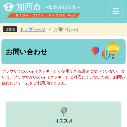
ペ
メ
ー
ニ
ジ
ュ
の
ー
先
を
トップページ
お問い合わせ
現在地
>
頭
飛
で
ば
本
す
し
文
お問い合わせ
。
て
本
文
へ
ブラウザでCookie（クッキー）が使用できる設定になっていない、ま
たは、ブラウザがCookie（クッキー）に対応していないため、お問い
合わせフォームをご利用頂けません。