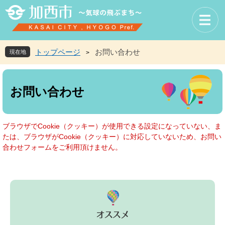
ペ
メ
ー
ニ
ジ
ュ
の
ー
先
を
トップページ
お問い合わせ
現在地
>
頭
飛
で
ば
本
す
し
文
お問い合わせ
。
て
本
文
へ
ブラウザでCookie（クッキー）が使用できる設定になっていない、ま
たは、ブラウザがCookie（クッキー）に対応していないため、お問い
合わせフォームをご利用頂けません。