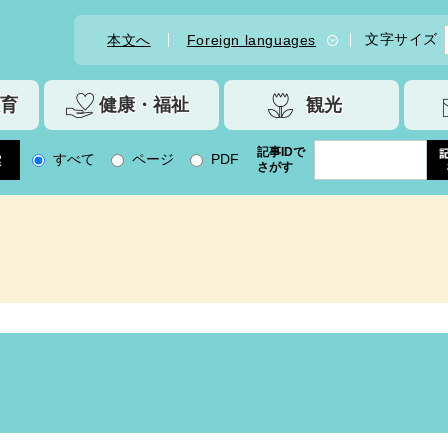
文字サイズ
本文へ
Foreign languages
育
健康・福祉
観光
記事IDで
すべて
ページ
PDF
さがす