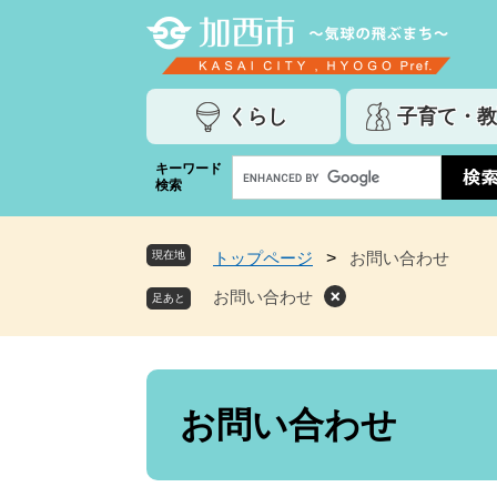
ペ
メ
ー
ニ
ジ
ュ
の
ー
くらし
子育て・教
先
を
頭
飛
G
キーワード
で
ば
検索
o
す
し
o
。
て
g
本
現在地
トップページ
>
お問い合わせ
l
文
e
お問い合わせ
へ
カ
ス
タ
ム
本
検
文
お問い合わせ
索