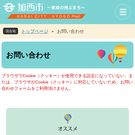
ペ
メ
ー
ニ
ジ
ュ
の
ー
先
を
トップページ
お問い合わせ
現在地
>
頭
飛
で
ば
本
す
し
文
お問い合わせ
。
て
本
文
へ
ブラウザでCookie（クッキー）が使用できる設定になっていない、ま
たは、ブラウザがCookie（クッキー）に対応していないため、お問い
合わせフォームをご利用頂けません。