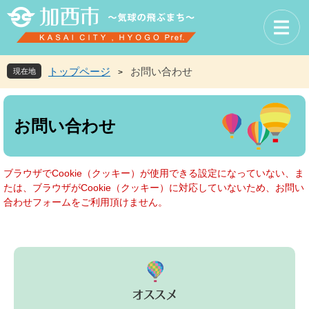
ペ
メ
ー
ニ
ジ
ュ
の
ー
先
を
トップページ
お問い合わせ
現在地
>
頭
飛
で
ば
本
す
し
文
お問い合わせ
。
て
本
文
へ
ブラウザでCookie（クッキー）が使用できる設定になっていない、ま
たは、ブラウザがCookie（クッキー）に対応していないため、お問い
合わせフォームをご利用頂けません。