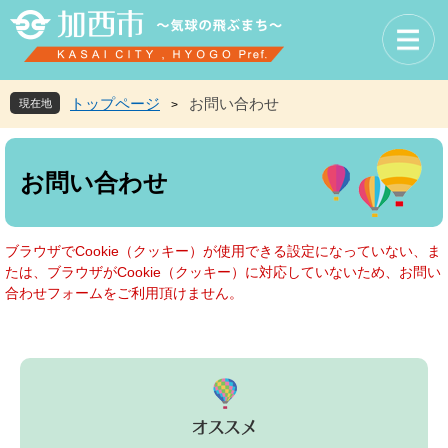
ペ
メ
ー
ニ
ジ
ュ
の
ー
先
を
トップページ
お問い合わせ
現在地
>
頭
飛
で
ば
本
す
し
文
お問い合わせ
。
て
本
文
へ
ブラウザでCookie（クッキー）が使用できる設定になっていない、ま
たは、ブラウザがCookie（クッキー）に対応していないため、お問い
合わせフォームをご利用頂けません。