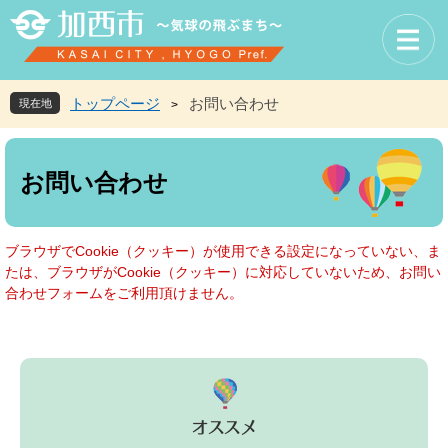
ペ
メ
ー
ニ
ジ
ュ
の
ー
先
を
トップページ
お問い合わせ
現在地
>
頭
飛
で
ば
本
す
し
文
お問い合わせ
。
て
本
文
へ
ブラウザでCookie（クッキー）が使用できる設定になっていない、ま
たは、ブラウザがCookie（クッキー）に対応していないため、お問い
合わせフォームをご利用頂けません。