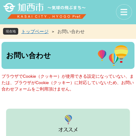
ペ
メ
ー
ニ
ジ
ュ
の
ー
先
を
トップページ
お問い合わせ
現在地
>
頭
飛
で
ば
本
す
し
文
お問い合わせ
。
て
本
文
へ
ブラウザでCookie（クッキー）が使用できる設定になっていない、ま
たは、ブラウザがCookie（クッキー）に対応していないため、お問い
合わせフォームをご利用頂けません。