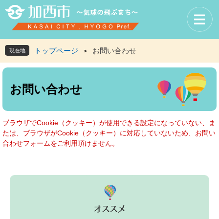
ペ
メ
ー
ニ
ジ
ュ
の
ー
先
を
トップページ
お問い合わせ
現在地
>
頭
飛
で
ば
本
す
し
文
お問い合わせ
。
て
本
文
へ
ブラウザでCookie（クッキー）が使用できる設定になっていない、ま
たは、ブラウザがCookie（クッキー）に対応していないため、お問い
合わせフォームをご利用頂けません。