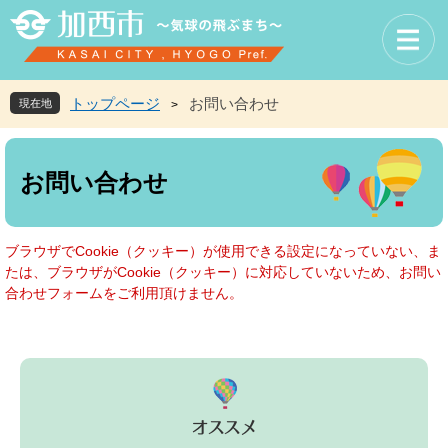
ペ
メ
ー
ニ
ジ
ュ
の
ー
先
を
トップページ
お問い合わせ
現在地
>
頭
飛
で
ば
本
す
し
文
お問い合わせ
。
て
本
文
へ
ブラウザでCookie（クッキー）が使用できる設定になっていない、ま
たは、ブラウザがCookie（クッキー）に対応していないため、お問い
合わせフォームをご利用頂けません。