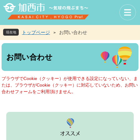
ペ
メ
ー
ニ
ジ
ュ
の
ー
先
を
トップページ
お問い合わせ
現在地
>
頭
飛
で
ば
本
す
し
文
お問い合わせ
。
て
本
文
へ
ブラウザでCookie（クッキー）が使用できる設定になっていない、ま
たは、ブラウザがCookie（クッキー）に対応していないため、お問い
合わせフォームをご利用頂けません。