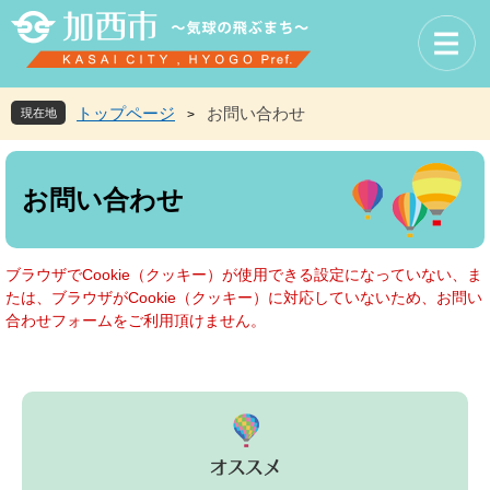
ペ
メ
ー
ニ
ジ
ュ
の
ー
先
を
トップページ
お問い合わせ
現在地
>
頭
飛
で
ば
本
す
し
文
お問い合わせ
。
て
本
文
へ
ブラウザでCookie（クッキー）が使用できる設定になっていない、ま
たは、ブラウザがCookie（クッキー）に対応していないため、お問い
合わせフォームをご利用頂けません。