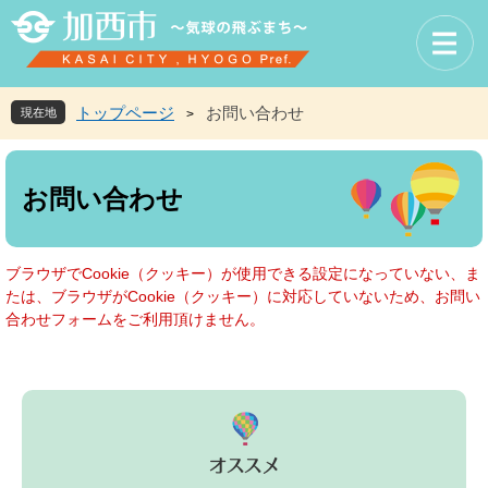
ペ
メ
ー
ニ
ジ
ュ
の
ー
先
を
トップページ
お問い合わせ
現在地
>
頭
飛
で
ば
本
す
し
文
お問い合わせ
。
て
本
文
へ
ブラウザでCookie（クッキー）が使用できる設定になっていない、ま
たは、ブラウザがCookie（クッキー）に対応していないため、お問い
合わせフォームをご利用頂けません。