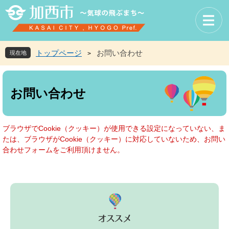
ペ
メ
ー
ニ
ジ
ュ
の
ー
先
を
トップページ
お問い合わせ
現在地
>
頭
飛
で
ば
本
す
し
文
お問い合わせ
。
て
本
文
へ
ブラウザでCookie（クッキー）が使用できる設定になっていない、ま
たは、ブラウザがCookie（クッキー）に対応していないため、お問い
合わせフォームをご利用頂けません。