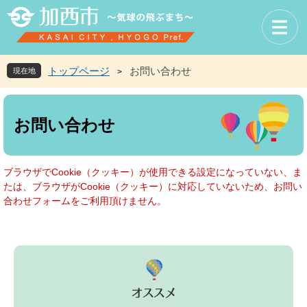
ペ
メ
ー
ニ
ジ
ュ
の
ー
先
を
トップページ
お問い合わせ
現在地
>
頭
飛
で
ば
本
す
し
文
お問い合わせ
。
て
本
文
へ
ブラウザでCookie（クッキー）が使用できる設定になっていない、ま
たは、ブラウザがCookie（クッキー）に対応していないため、お問い
合わせフォームをご利用頂けません。